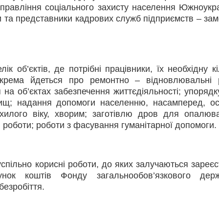
правління соціального захисту населення Южноукра
ки та представники кадрових служб підприємств – зам
к об’єктів, де потрібні працівники, їх необхідну кі
окрема йдеться про ремонтно – відновлювальні 
на об’єктах забезпечення життєдіяльності; упорядк
вищ; надання допомоги населенню, насамперед, о
охилого віку, хворим; заготівлю дров для опалюв
 роботи; роботи з фасування гуманітарної допомоги.
спільно корисні роботи, до яких залучаються зареєс
унок коштів Фонду загальнообов’язкового держ
безробіття.