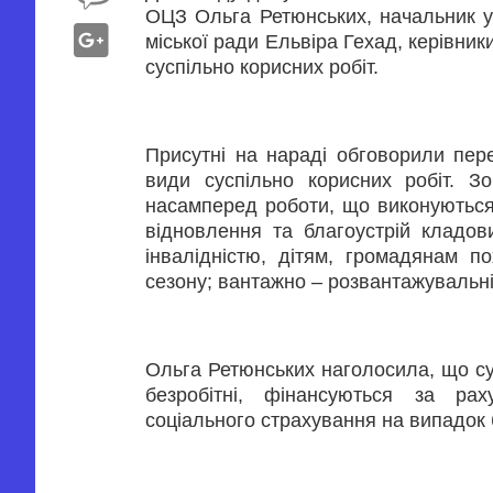
ОЦЗ Ольга Ретюнських, начальник у
міської ради Ельвіра Гехад, керівни
суспільно корисних робіт.
Присутні на нараді обговорили перелі
види суспільно корисних робіт. З
насамперед роботи, що виконуються 
відновлення та благоустрій кладо
інвалідністю, дітям, громадянам п
сезону; вантажно – розвантажувальні
Ольга Ретюнських наголосила, що су
безробітні, фінансуються за рах
соціального страхування на випадок 