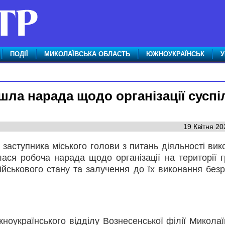
ПОДІЇ
МИКОЛАЇВСЬКА ОБЛАСТЬ
ЮЖНОУКРАЇНСЬК
У
ла нарада щодо організації суспі
19 Квітня 20
 заступника міського голови з питань діяльності вик
лася робоча нарада щодо організації на території 
ійськового стану та залучення до їх виконання безр
оукраїнського відділу Вознесенської філії Миколаї