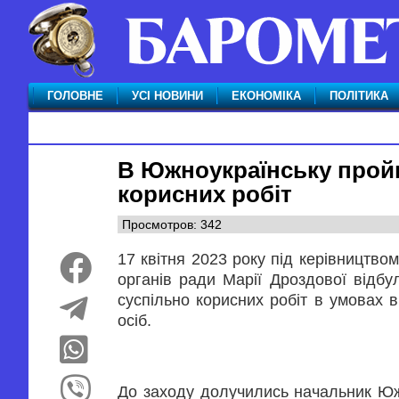
ГОЛОВНЕ
УСІ НОВИНИ
ЕКОНОМІКА
ПОЛІТИКА
В Южноукраїнську пройш
корисних робіт
Просмотров: 342
17 квітня 2023 року під керівництвом
органів ради Марії Дроздової відбу
суспільно корисних робіт в умовах в
осіб.
До заходу долучились начальник Южн