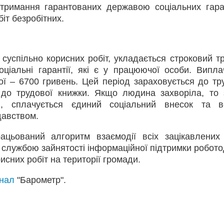
тримання гарантованих державою соціальних гара
іт безробітних.
 суспільно корисних робіт, укладається строковий т
оціальні гарантії, які є у працюючої особи. Випла
ої – 6700 гривень. Цей період зараховується до тр
я до трудової книжки. Якщо людина захворіла, то
й, сплачується єдиний соціальний внесок та в
давством.
цьований алгоритм взаємодії всіх зацікавлених 
 службою зайнятості інформаційної підтримки робот
рисних робіт на території громади.
анал
"Барометр".