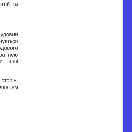
нтій та
рудовий
чується
удового
 за нею
сі інші
сторін,
одавцям