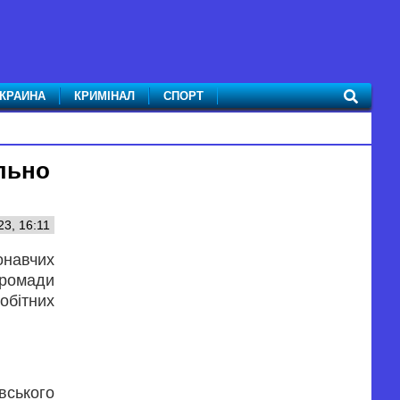
КРАИНА
КРИМІНАЛ
СПОРТ
льно
23, 16:11
онавчих
громади
обітних
вського