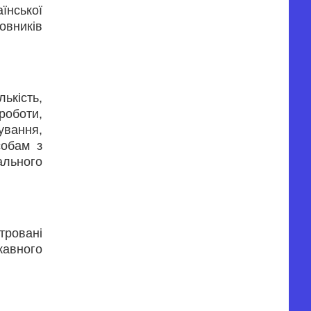
їнської
овників
лькість,
роботи,
ування,
собам з
ального
тровані
авного