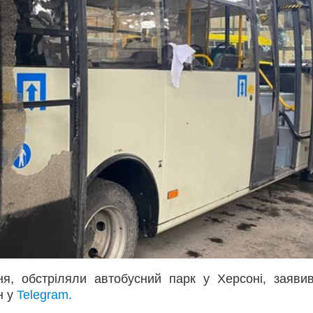
тня, обстріляли автобусний парк у Херсоні, заяви
н у
Telegram.