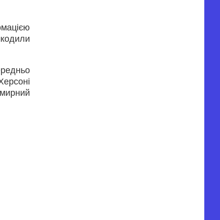
рмацією
кодили
ередньо
Херсоні
 мирний