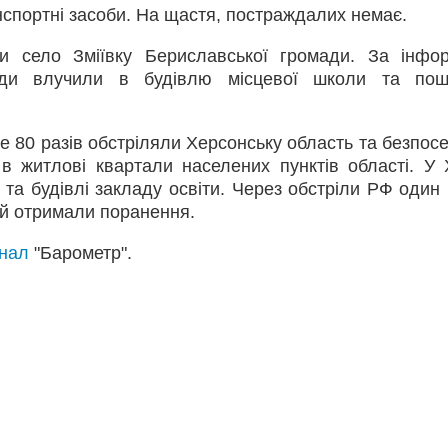
нспортні засоби. На щастя, постраждалих немає.
и село Зміївку Бериславської громади. За інфо
ряди влучили в будівлю місцевої школи та пош
е 80 разів обстріляли Херсонську область та безпос
в житлові квартали населених пунктів області. У 
 та будівлі закладу освіти. Через обстріли РФ один
й отримали поранення.
анал
"Барометр".