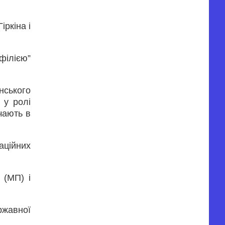
ркіна і
філією”
нського
 у ролі
ачають в
аційних
 (МП) і
ржавної