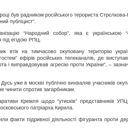
оці був радником російського терориста Стрєлкова-Гі
ний публіцист”.
нізацію “Народний собор”, яка є українською “
 під егідою РПЦ.
ик втік на тимчасово окуповану територію украї
гостем” ефірів російських телеканалів, де виступав
ерта і виправдовував агресію проти України”, – зазн
Дусь уже в москві публічно вихваляв учасників окуп
не чинити спротив загарбникам.
наративи Кремля щодо “утисків” представників УПЦ
московського патріарха Кирила.
дили факти підривної діяльності фігуранта проти де