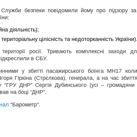
чі Служби безпеки повідомили йому про підзору з
їни:
йна діяльність);
а територіальну цілісність та недоторканність України)
території росії. Тривають комплексні заходи д
підкреслили в СБУ.
инними у збитті пасажирського боїнга MH17 кол
Ігоря Гіркіна (Стрєлкова), генерала, а на час збитт
у “ГРУ ДНР” Сергія Дубинського (усі – громадяни
вав на боці “ДНР”.
анал
"Барометр".