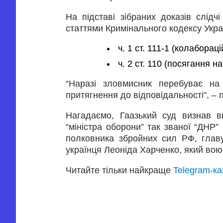
На підставі зібраних доказів слід
статтями Кримінального кодексу Укра
ч. 1 ст. 111-1 (колабораці
ч. 2 ст. 110 (посягання н
“Наразі зловмисник перебуває на 
притягнення до відповідальності”, – 
Нагадаємо, Гаазький суд визнав в
“міністра оборони” так званої “ДНР” 
полковника збройних сил РФ, глав
українця Леоніда Харченко, який вою
Читайте тільки найкраще
Telegram-к