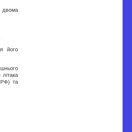
а двома
.
ля його
ишнього
я літака
 РФ) та