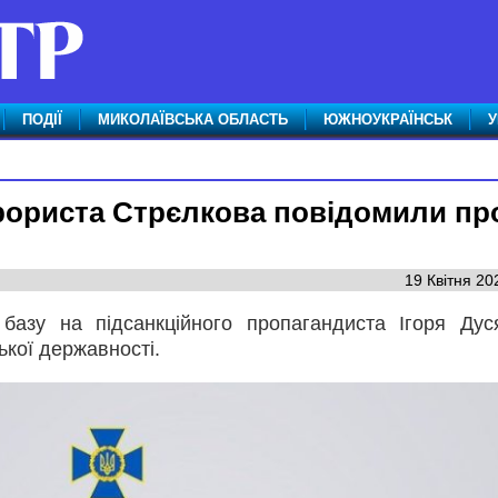
ПОДІЇ
МИКОЛАЇВСЬКА ОБЛАСТЬ
ЮЖНОУКРАЇНСЬК
У
рориста Стрєлкова повідомили пр
19 Квітня 20
базу на підсанкційного пропагандиста Ігоря Дус
ької державності.