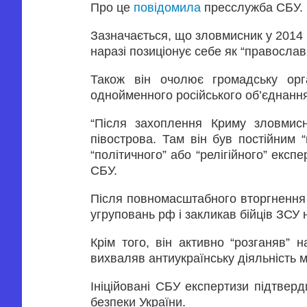
Про це
повідомила
пресслужба СБУ.
Зазначається, що зловмисник у 2014 р
наразі позиціонує себе як “православ
Також він очолює громадську орга
однойменного російського об’єднання
“Після захоплення Криму зловмисн
півострова. Там він був постійним “
“політичного” або “релігійного” експ
СБУ.
Після повномасштабного вторгнення 
угруповань рф і закликав бійців ЗСУ 
Крім того, він активно “розганяв” 
вихваляв антиукраїнську діяльність 
Ініційовані СБУ експертизи підтвер
безпеки України.