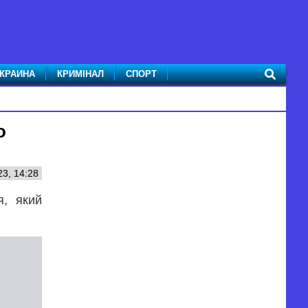
КРАИНА
КРИМІНАЛ
СПОРТ
о
23, 14:28
я, який