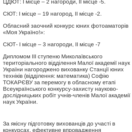
ЦДЮТ: І місце – 2 нагороди, ІІ місце -5.
СЮТ: І місце – 19 нагород, ІІ місце -2.
Обласний заочний конкурс юних фотоаматорів
«Моя Україно!»:
СЮТ- І місце – 3 нагороди, ІІ місце -7
Дипломом ІІІ ступеню Миколаївського
територіального відділення Малої академії наук
України нагороджено вихованку Станції юних
техніків (відділення: математика) Софію
ТОКАРЄВУ за перемогу в обласному етапі
Всеукраїнського конкурсу-захисту науково-
дослідницьких робіт учнів-членів Малої академії
наук України.
За якісну підготовку вихованців до участі в
конкурсах, ефективне впровадження