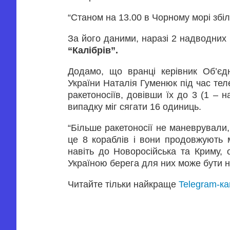
“Станом на 13.00 в Чорному морі збіл
За його даними, наразі 2 надводних 
“Калібрів”.
Додамо, що вранці керівник Об’єд
України Наталія Гуменюк під час те
ракетоносіїв, довівши їх до 3 (1 – 
випадку міг сягати 16 одиниць.
“Більше ракетоносії не маневрували
це 8 кораблів і вони продовжують 
навіть до Новоросійська та Криму, 
Україною берега для них може бути 
Читайте тільки найкраще
Telegram-к