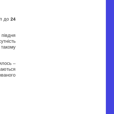
лп до
24
 півдня
утність
 такому
илось –
ваються
ованого