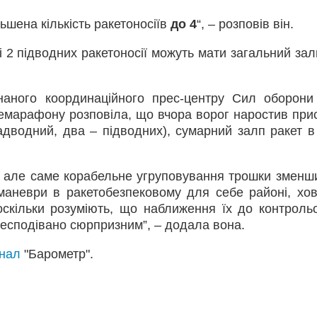
ьшена кількість ракетоносіїв
до 4
“, – розповів він.
і 2 підводних ракетоносії можуть мати загальний за
наного координаційного прес-центру Сил оборони
лемарафону розповіла, що вчора ворог наростив прис
надводний, два – підводних), сумарний залп ракет в
, але саме корабельне угруповування трошки зменш
маневри в ракетобезпековому для себе районі, хо
оскільки розуміють, що наближення їх до контроль
несподівано сюрпризним”, – додала вона.
анал
"Барометр".