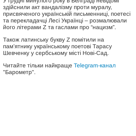
У грудні минулого року в Белграді невідомі
здійснили акт вандалізму проти муралу,
присвяченого українській письменниці, поетесі
та перекладачці Лесі Українці – розмалювали
його літерами Z та гаслами про “нацизм”.
Також латинську букву Z помітили на
пам’ятнику українському поетові Тарасу
Шевченку у сербському місті Нові-Сад.
Читайте тільки найкраще
Telegram-канал
"Барометр".