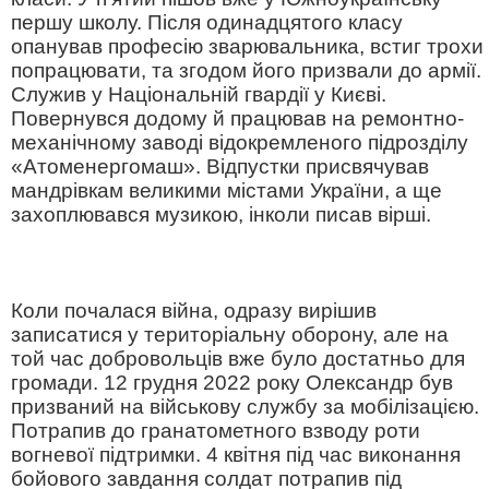
першу школу. Після одинадцятого класу
опанував професію зварювальника, встиг трохи
попрацювати, та згодом його призвали до армії.
Служив у Національній гвардії у Києві.
Повернувся додому й працював на ремонтно-
механічному заводі відокремленого підрозділу
«Атоменергомаш». Відпустки присвячував
мандрівкам великими містами України, а ще
захоплювався музикою, інколи писав вірші.
Коли почалася війна, одразу вирішив
записатися у територіальну оборону, але на
той час добровольців вже було достатньо для
громади. 12 грудня 2022 року Олександр був
призваний на військову службу за мобілізацією.
Потрапив до гранатометного взводу роти
вогневої підтримки. 4 квітня під час виконання
бойового завдання солдат потрапив під