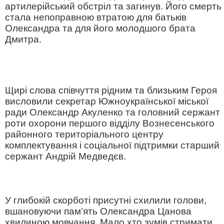
артилерійський обстріл та загинув. Його смерть
стала непоправною втратою для батьків
Олександра та для його молодшого брата
Дмитра.
Щирі слова співчуття рідним та близьким Героя
висловили секретар Южноукраїнської міської
ради Олександр Акуленко та головний сержант
роти охорони першого відділу Вознесенського
районного територіального центру
комплектування і соціальної підтримки старший
сержант Андрій Медведєв.
У глибокій скорботі присутні схилили голови,
вшановуючи пам’ять Олександра Цанова
хвилиною мовчання. Мало хто зумів стримати