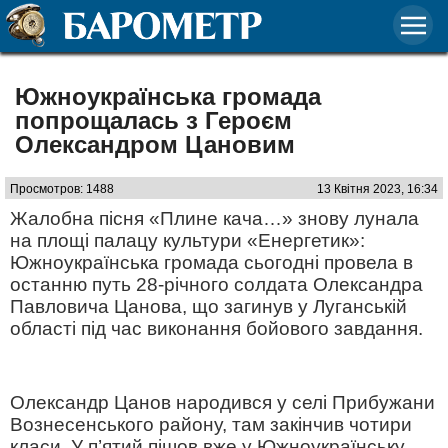
Южноукраїнська громада
попрощалась з Героєм
Олександром Цановим
Просмотров: 1488
13 Квітня 2023, 16:34
Жалобна пісня «Плине кача…» знову лунала
на площі палацу культури «Енергетик»:
Южноукраїнська громада сьогодні провела в
останню путь 28-річного солдата Олександра
Павловича Цанова, що загинув у Луганській
області під час виконання бойового завдання.
Олександр Цанов народився у селі Прибужани
Вознесенського району, там закінчив чотири
класи. У п’ятий пішов вже у Южноукраїнську