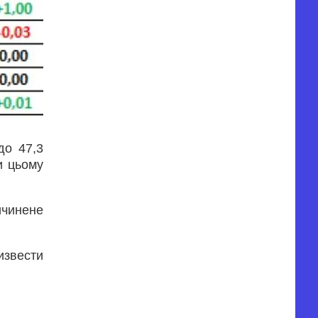
до 47,3
и цьому
ичинене
извести