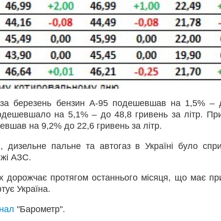
 за березень бензин А-95 подешевшав на 1,5% – 
одешевшало на 5,1% – до 48,8 гривень за літр. Пр
евшав на 9,2% до 22,6 гривень за літр.
, дизельне пальне та автогаз в Україні було спр
жі АЗС.
х дорожчає протягом останнього місяця, що має пр
тує Україна.
анал
"Барометр".