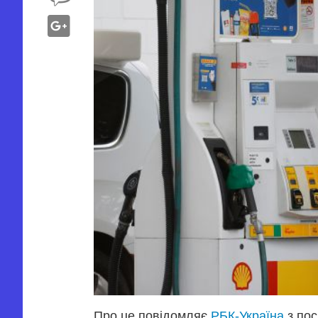
Про це повідомляє
РБК-Україна
з пос