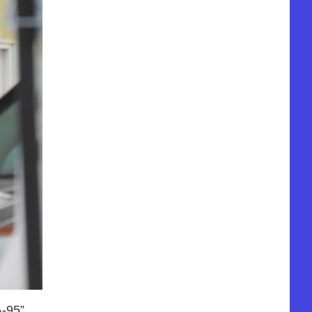
-95”.