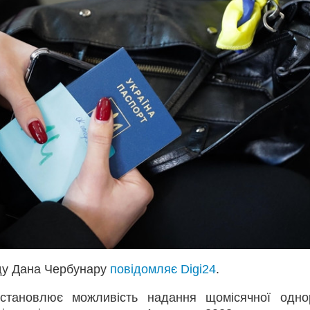
яду Дана Чербунару
повідомляє Digi24
.
становлює можливість надання щомісячної одно