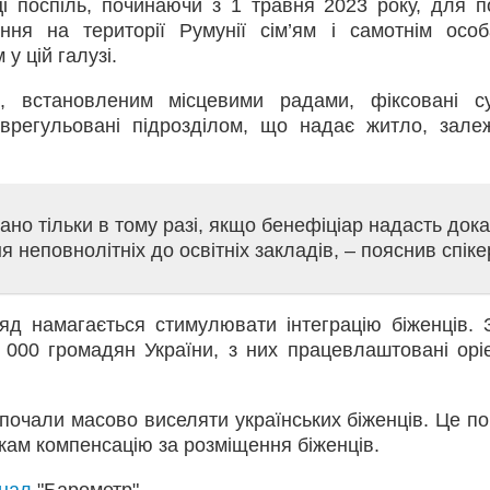
і поспіль, починаючи з 1 травня 2023 року, для п
ня на території Румунії сім’ям і самотнім особ
у цій галузі.
, встановленим місцевими радами, фіксовані с
врегульовані підрозділом, що надає житло, зале
о тільки в тому разі, якщо бенефіціар надасть док
неповнолітніх до освітніх закладів, – пояснив спіке
яд намагається стимулювати інтеграцію біженців. 
 000 громадян України, з них працевлаштовані орі
почали масово виселяти українських біженців. Це по
кам компенсацію за розміщення біженців.