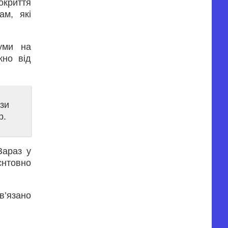
окриття
ам, які
уми на
жно від
ази
р.
Зараз у
єнтовно
в’язано