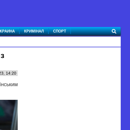
КРАИНА
КРИМІНАЛ
СПОРТ
 з
23, 14:20
їнським