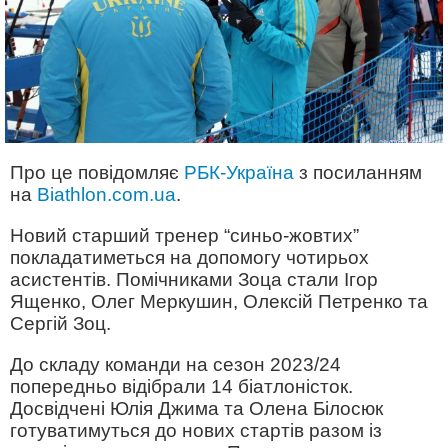
Про це повідомляє
РБК-Україна
з посиланням
на
Biathlon.com.ua
.
Новий старший тренер “синьо-жовтих”
покладатиметься на допомогу чотирьох
асистентів. Помічниками Зоца стали Ігор
Ященко, Олег Меркушин, Олексій Петренко та
Сергій Зоц.
До складу команди на сезон 2023/24
попередньо відібрали 14 біатлоністок.
Досвідчені Юлія Джима та Олена Білосюк
готуватимуться до нових стартів разом із