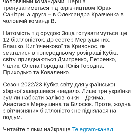
чоловічими командами. Перша
тренуватиметься під керівництвом Юрая
Санітри, а друга – в Олександра Кравченка в
чоловічій команді B.
Натомість під орудою Зоца готуватимуться ще
12 біатлоністок. До сестер Меркушиних,
Блашко, Кип’яченкової та Кривонос, які
змагалися в попередньому розіграші Кубка
світу, приєднаються Дмитренко, Петренко,
Чалик, Олена Городна, Юлія Городна,
Приходько та Коваленко.
Сезон 2022/23 Кубка світу для української
збірної завершився невдало. Лише три українки
зуміли набрати залікові очки – Джима,
Анастасія Меркушина та Білосюк. Проте, жодна
з вітчизняних біатлоністок не піднялася на
подіум.
Читайте тільки найкраще
Telegram-канал