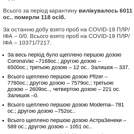
Всього за період карантину
вилікувалось 6011
ос.
,
померли 118 осіб.
За останню добу взято проб на COVID-19 ПЛР/
ІФА – 0/0. Всього взято проб на COVID-19 ПЛР/
ІФА – 10371/7217.
За весь період було щеплено першою дозою
CoronaVac –7168ос.; другою дозою –
6500ос.; третьою дозою – 12 ос.. Залишок – 337.
Всього щеплено першою дозою Pfizer –
7760ос.; другою дозою – 7579ос.; третьою
дозою – 2609ос.., четвертою дозою – 221 ос.
Залишок –0.
Всього щеплено першою дозою Moderna– 781
ос.; другою дозою –752ос..
Всього щеплено першою дозою АстраЗенеки –
589 ос.; другою дозою – 1051 ос..