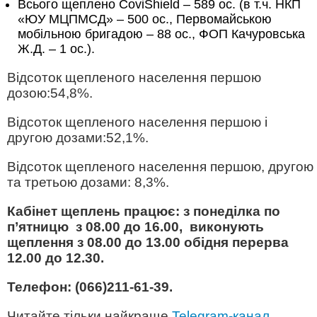
Всього щеплено CoviShield – 589 ос. (в т.ч. НКП
«ЮУ МЦПМСД» – 500 ос., Первомайською
мобільною бригадою – 88 ос., ФОП Качуровська
Ж.Д. – 1 ос.).
Відсоток щепленого населення першою
дозою:54,8%.
Відсоток щепленого населення першою і
другою дозами:52,1%.
Відсоток щепленого населення першою, другою
та третьою дозами: 8,3%.
Кабінет щеплень працює:
з понеділка по
п’ятницю
з 08.00 до 16.00, виконують
щеплення з 08.00 до 13.00 обідня перерва
12.00 до 12.30.
Телефон: (066)211-61-39.
Читайте тільки найкраще
Telegram-канал