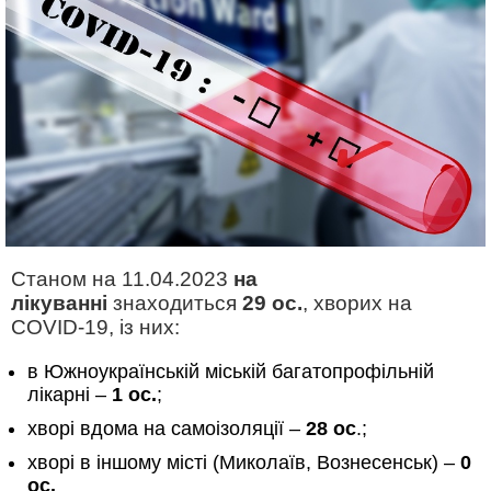
Станом на 11.04.2023
на
лікуванні
знаходиться
29 ос.
, хворих на
COVID-19, із них:
в Южноукраїнській міській багатопрофільній
лікарні –
1 ос.
;
хворі вдома на самоізоляції –
28 ос
.;
хворі в іншому місті (Миколаїв, Вознесенськ) –
0
ос.