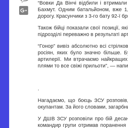
“Вовки Да Вінчі відбили і втримали
Бахмут. Одним батальйоном, вже 1,5
дорогу. Красунчики з 3-го бату 92-ї б
Також бійці показали свої позиції, як
підрозділі переважно в результаті арт
“Гонор” вивіз абсолютно всі стрілк
росіян, яких було значно більше. Б
артилерії. Ми втрачаємо найкращих.
плями то все свіжі прильоти”, — напи
.
Нагадаємо, що боєць ЗСУ розповів, 
окупантам. За його словами, загарбни
У ДШВ ЗСУ розповіли про бій десан
командир групи отримав поранення в