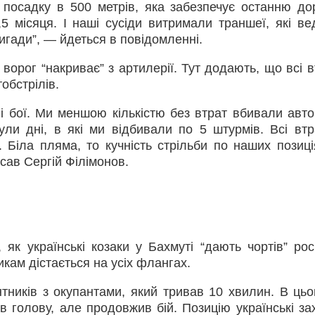
 посадку в 500 метрів, яка забезпечує останню до
 місяця. І наші сусіди витримали траншеї, які ве
ригади”, — йдеться в повідомленні.
і ворог “накриває” з артилерії. Тут додають, що всі 
обстрілів.
ові бої. Ми меншою кількістю без втрат вбивали авт
ули дні, в які ми відбивали по 5 штурмів. Всі втр
 Біла пляма, то кучність стрільби по наших позиція
сав Сергій Філімонов.
як українські козаки у Бахмуті “дають чортів” рос
кам дістається на усіх флангах.
тників з окупантами, який тривав 10 хвилин. В ць
 голову, але продовжив бій. Позицію українські за