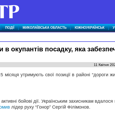
ПОДІЇ
МИКОЛАЇВСЬКА ОБЛАСТЬ
ЮЖНОУКРАЇНСЬК
У
и в окупантів посадку, яка забезпе
11 Квітня 20
5 місяця утримують свої позиції в районі “дороги жи
ктивні бойові дії. Українським захисникам вдалося 
домив
лідер руху “Гонор” Сергій Філімонов.