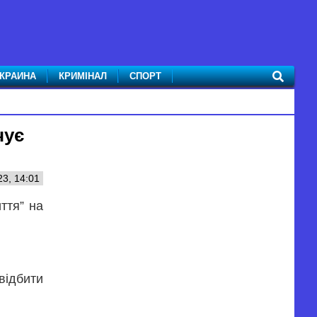
КРАИНА
КРИМІНАЛ
СПОРТ
чує
23, 14:01
ття” на
відбити