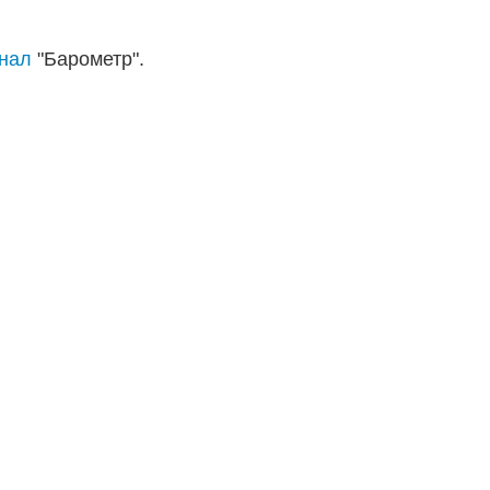
анал
"Барометр".