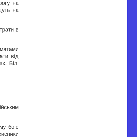
рогу на
дуть на
втрати в
оматами
ати від
х. Білі
ійським
ому бою
хисники