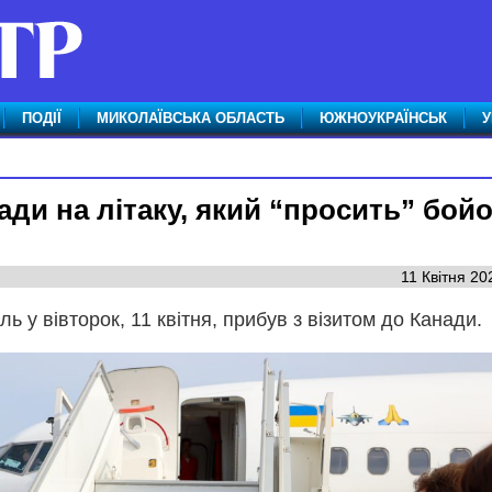
ПОДІЇ
МИКОЛАЇВСЬКА ОБЛАСТЬ
ЮЖНОУКРАЇНСЬК
У
ди на літаку, який “просить” бойо
11 Квітня 20
ь у вівторок, 11 квітня, прибув з візитом до Канади.