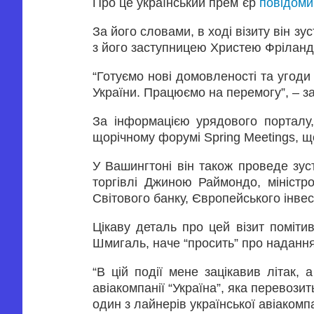
Про це український прем`єр
повідоми
За його словами, в ході візиту він з
з його заступницею Христею Фріланд
“Готуємо нові домовленості та угоди
України. Працюємо на перемогу”, – 
За інформацією урядового порталу
щорічному форумі Spring Meetings, щ
У Вашингтоні він також проведе зус
торгівлі Джиною Раймондо, міністр
Світового банку, Європейського інвес
Цікаву деталь про цей візит поміти
Шмигаль, наче “просить” про надання 
“В цій події мене зацікавив літак,
авіакомпанії “Україна”, яка перевози
один з лайнерів української авіакомп