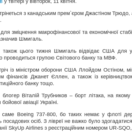
в
у твітері у вівторок, 11 квітня.
устрінеться з канадським прем`єром Джастіном Трюдо,
.
 для зміцнення макрофінансової та економічної стабі
зазначив Шмигаль.
, також цього тижня Шмигаль відвідає США для у
о проводиться групою Світового банку та МВФ.
тріч із міністром оборони США Ллойдом Остіном, мі
ом фінансів Джанет Єллен, а також із керівництв
тиційного банку тощо.
в блогер Віталій Трубников – борт літака, на якому
бойової авіації Україні.
 а саме Boeing 737-800, бо таких немає у флоті де
ть посадових осіб. З лівреї не важко було здогадатис
анії SkyUp Airlines з реєстраційним номером UR-SQO,