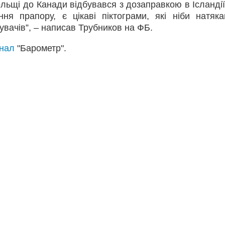
Польщі до Канади відбувався з дозаправкою в Ісланді
ня прапору, є цікаві піктограми, які ніби натяк
увачів”, – написав Трубников на ФБ.
анал
"Барометр".