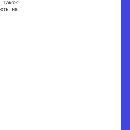
ї. Також
ають на