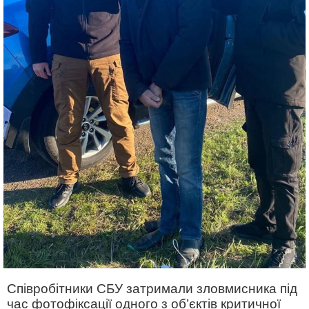
Співробітники СБУ затримали зловмисника під
час фотофіксації одного з об’єктів критичної