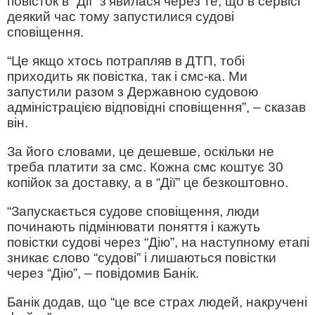
повісток в “Дії” з’явилася через те, що в сервісі
деякий час тому запустилися судові
сповіщення.
“Це якщо хтось потрапляв в ДТП, тобі
приходить як повістка, так і смс-ка. Ми
запустили разом з Державною судовою
адміністрацією відповідні сповіщення”, – сказав
він.
За його словами, це дешевше, оскільки не
треба платити за смс. Кожна смс коштує 30
копійок за доставку, а в “Дії” це безкоштовно.
“Запускається судове сповіщення, люди
починають підмінювати поняття і кажуть
повістки судові через “Дію”, на наступному етапі
зникає слово “судові” і лишаються повістки
через “Дію”, – повідомив Банік.
Банік додав, що “це все страх людей, накручені