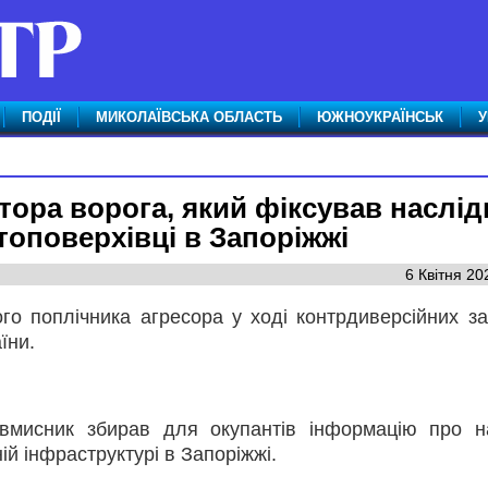
ПОДІЇ
МИКОЛАЇВСЬКА ОБЛАСТЬ
ЮЖНОУКРАЇНСЬК
У
ора ворога, який фіксував наслід
топоверхівці в Запоріжжі
6 Квітня 20
о поплічника агресора у ході контрдиверсійних за
їни.
вмисник збирав для окупантів інформацію про н
ій інфраструктурі в Запоріжжі.