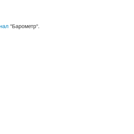
анал
"Барометр".