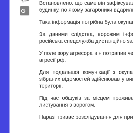
Встановлено, що саме він зафіксува
будинку, по якому загарбники вдарили
Така інформація потрібна була окупан
За даними слідства, ворожим інфо
російська спецслужба дистанційно за
У поле зору агресора він потрапив ч
агресії рф.
Для подальшої комунікації з окуп
зібраних відомостей здійснював у виг
території.
Під час обшуків за місцем прожив
листування з ворогом.
Наразі триває розслідування для при