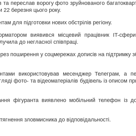
в та переслав ворогу фото зруйнованого багатоквар
 22 березня цього року.
там для підготовки нових обстрілів регіону.
рматором виявився місцевий працівник IT-сфери
лучила до негласної співпраці.
ерез поширення у соцмережах дописів на підтримку з
антами використовував месенджер Телеграм, а п
ляді фото- та відеоматеріалів будівель із описом пр
ання фігуранта виявлено мобільний телефон із д
тягнення зловмисника до відповідальності.