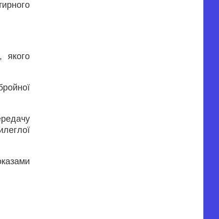
тирного
, якого
бройної
ередачу
илеглої
оказами