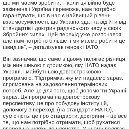
що ми маємо зробити, – коли ця війна буде
закінчена і Україна переможе, нам потрібно
гарантувати, що в нас є найвищий рівень
взаємосумісності, що Україна здатна відійти від
стандартів і доктрин радянського часу у своїх
Збройних силах. Цей перехід уже розпочався,
але нам потрібно більше, і ми маємо робити це
швидше”, – деталізував генсек НАТО.
Він зазначив, що саме в цьому полягає різниця
між нинішньою підтримкою, яку НАТО надає
Україні, і майбутньою довгостроковою
програмою. “Підтримка, яку ми надаємо зараз,
спрямована на задоволення термінових
потреб. Але це для того, щоб допомогти Україні
зараз. Ця програма на довгострокову
перспективу, це про побудову інституцій,
допомогу в переході (на стандарти НАТО),
сумісність, це про стандарти, доктрини – це все
те, що нам потрібно отримати, щоб рухатися
вперед на шляху до членства. У цьому полягає