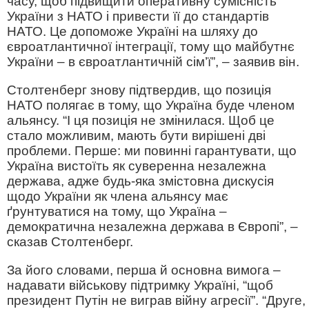
часу, щоб підвищити оперативну сумісність
України з НАТО і привести її до стандартів
НАТО. Це допоможе Україні на шляху до
євроатлантичної інтеграції, тому що майбутнє
України – в євроатлантичній сім’ї”, – заявив він.
Столтенберг знову підтвердив, що позиція
НАТО полягає в тому, що Україна буде членом
альянсу. “І ця позиція не змінилася. Щоб це
стало можливим, мають бути вирішені дві
проблеми. Перше: ми повинні гарантувати, що
Україна вистоїть як суверенна незалежна
держава, адже будь-яка змістовна дискусія
щодо України як члена альянсу має
ґрунтуватися на тому, що Україна –
демократична незалежна держава в Європі”, –
сказав Столтенберг.
За його словами, перша й основна вимога –
надавати військову підтримку Україні, “щоб
президент Путін не виграв війну агресії”. “Друге,