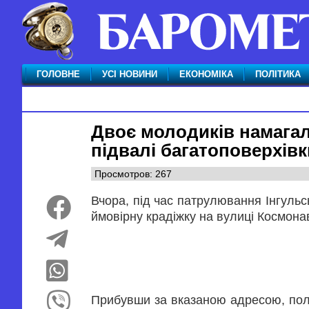
ГОЛОВНЕ
УСІ НОВИНИ
ЕКОНОМІКА
ПОЛІТИКА
Двоє молодиків намагал
підвалі багатоповерхівк
Просмотров: 267
Вчора, під час патрулювання Інгуль
ймовірну крадіжку на вулиці Космонав
Прибувши за вказаною адресою, поліц