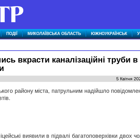
ПОДІЇ
МИКОЛАЇВСЬКА ОБЛАСТЬ
ЮЖНОУКРАЇНСЬК
У
ись вкрасти каналізаційні труби в
и
5 Квітня 20
ського району міста, патрульним надійшло повідомле
тів.
ейські виявили в підвалі багатоповерхівки двох чол