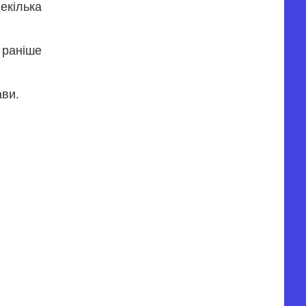
екілька
 раніше
ави.