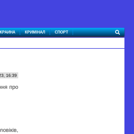
КРАИНА
КРИМІНАЛ
СПОРТ
23, 16:39
ння про
овіків,