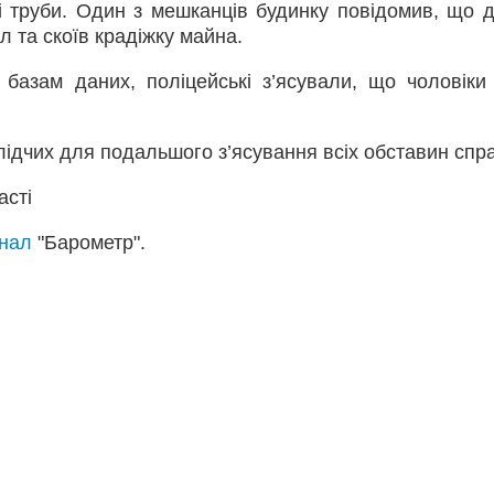
ні труби. Один з мешканців будинку повідомив, що д
ал та скоїв крадіжку майна.
базам даних, поліцейські з’ясували, що чоловіки
слідчих для подальшого з’ясування всіх обставин спр
асті
анал
"Барометр".