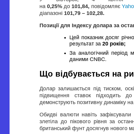
на
0,25%
до
101,84,
повідомляє
Yaho
діапазоні
101,79 – 102,28.
Позиції для Індексу долара за остан
Цей показник досяг річн
результат за
20 років;
За аналогічний період 
даними CNBC.
Що відбувається на ри
Долар залишається під тиском, оск
підвищення ставок підходить до
демонструють позитивну динаміку на 
Обидві валюти навіть зафіксували
злетіла до пікового рівня за остан
британський фунт досягнув нового м