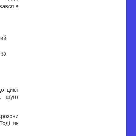
ивався в
щий
 за
що цикл
а фунт
врозони
Тоді як