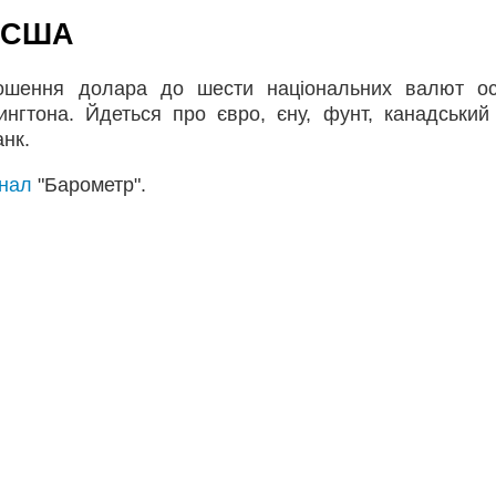
а США
дношення долара до шести національних валют о
ингтона. Йдеться про євро, єну, фунт, канадський
нк.
анал
"Барометр".