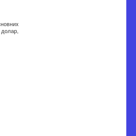
сновних
 долар,