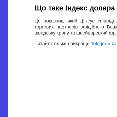
Що таке Індекс долар
Це показник, який фіксує співві
торгових партнерів офіційного Ваш
шведську крону та швейцарський фра
Читайте тільки найкраще
Telegram-к