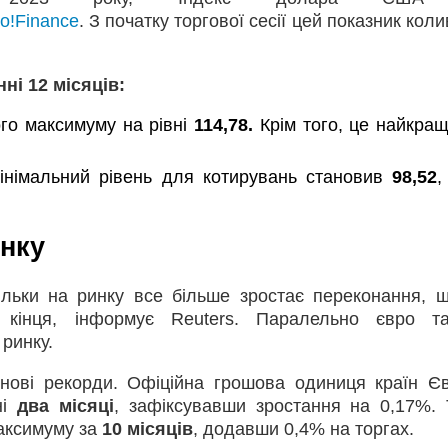
o!Finance
. З початку торгової сесії цей показник кол
ні 12 місяців:
ого максимуму на рівні
114,78.
Крім того, це найкра
мінімальний рівень для котирувань становив
98,52
,
нку
ільки на ринку все більше зростає переконання, 
 кінця, інформує Reuters. Паралельно євро т
ринку.
 нові рекорди. Офіційна грошова одиниця країн Є
ні
два місяці
, зафіксувавши зростання на 0,17%. 
аксимуму за
10 місяців
, додавши 0,4% на торгах.