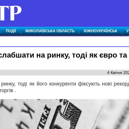
ПОДІЇ
МИКОЛАЇВСЬКА ОБЛАСТЬ
ЮЖНОУКРАЇНСЬК
У
абшати на ринку, тоді як євро та
4 Квітня 20
инку, тоді як його конкуренти фіксують нові рекор
оргів .