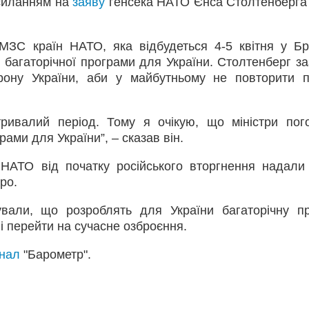
силанням на
заяву
генсека НАТО Єнса Столтенберга 
 МЗС країн НАТО, яка відбудеться 4-5 квітня у Бр
 багаторічної програми для України. Столтенберг за
ону України, аби у майбутньому не повторити п
ривалий період. Тому я очікую, що міністри пог
рами для України”, – сказав він.
НАТО від початку російського вторгнення надали 
ро.
вали, що розроблять для України багаторічну п
і перейти на сучасне озброєння.
анал
"Барометр".