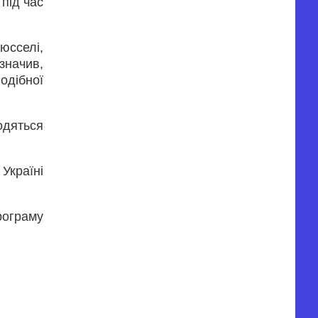
під час
юсселі,
значив,
одібної
одяться
Україні
рограму