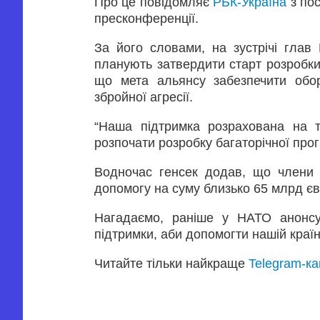
Про це повідомляє
РБК-Україна
з по
пресконференції.
За його словами, на зустрічі глав
планують затвердити старт розробки
що мета альянсу забезпечити обор
збройної агресії.
“Наша підтримка розрахована на т
розпочати розробку багаторічної прог
Водночас генсек додав, що члени 
допомогу на суму близько 65 млрд єв
Нагадаємо, раніше у НАТО анонсу
підтримки, аби допомогти нашій країн
Читайте тільки найкраще
Telegram-к