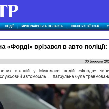
ПОДІЇ
МИКОЛАЇВСЬКА ОБЛАСТЬ
ЮЖНОУКРАЇНСЬК
У
а «Форді» врізався в авто поліції:
30 Березня 202
авних станцій у Миколаєві водій «Форда» чини
в службовий автомобіль — патрульна була травмован