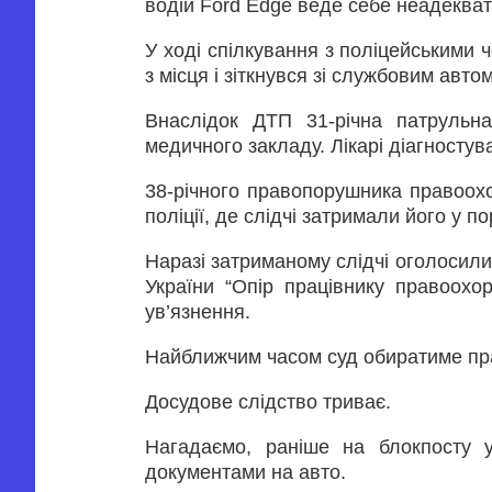
водій Ford Edge веде себе неадекват
У ході спілкування з поліцейськими ч
з місця і зіткнувся зі службовим авт
Внаслідок ДТП 31-річна патрульна
медичного закладу. Лікарі діагностув
38-річного правопорушника правоох
поліції, де слідчі затримали його у по
Наразі затриманому слідчі оголосили 
України “Опір працівнику правоохор
ув’язнення.
Найближчим часом суд обиратиме пра
Досудове слідство триває.
Нагадаємо, раніше на блокпосту у
документами на авто.