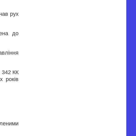
очав рух
на ​​до
авління
. 342 КК
х років
бленими