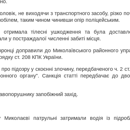
но.
оловік, не виходячи з транспортного засобу, різко п
омобілем, таким чином чинивши опір поліцейським.
 отримала тілесні ушкодження та була доставле
али у постраждалої численні забиті місця.
оронці доправили до Миколаївського районного упр
рядку ст. 208 КПК України.
про підозру у скоєнні злочину, передбаченого ч. 2 ст
онного органу”. Санкція статті передбачає до дво
вопорушнику запобіжний захід.
 Миколаєві патрульні затримали водія із підро