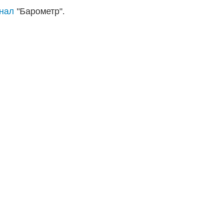
анал
"Барометр".