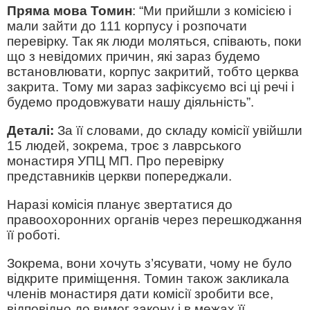
Пряма мова Томин
: “Ми прийшли з комісією і
мали зайти до 111 корпусу і розпочати
перевірку. Так як люди моляться, співають, поки
що з невідомих причин, які зараз будемо
встановлювати, корпус закритий, тобто церква
закрита. Тому ми зараз зафіксуємо всі ці речі і
будемо продовжувати нашу діяльність”.
Деталі:
За її словами, до складу комісії увійшли
15 людей, зокрема, троє з лаврського
монастиря УПЦ МП. Про перевірку
представників церкви попереджали.
Наразі комісія планує звертатися до
правоохоронних органів через перешкоджання
її роботі.
Зокрема, вони хочуть з’ясувати, чому не було
відкрите приміщення. Томин також закликала
членів монастиря дати комісії зробити все,
відповідно до вимог закону і в межах її