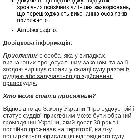
Документ, що підтверджує відсутність
хронічних психічних чи інших захворювань,
що перешкоджають виконанню обов’язків
присяжного.
Автобіографію.
Довідкова інформація:
Присяжним
є особа, яка у випадках,
визначених процесуальним законом, та за її
згодою
вирішує справи у складі суду разом із
суддею або залучається до здійснення
правосуддя.
Хто може стати присяжним?
Відповідно до Закону України “Про судоустрій і
статус суддів” присяжним може бути обраний
громадянин України, який досяг 30 років і
постійно проживає на території, на яку
поширюється юрисдикція відповідного суду.