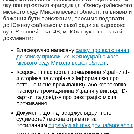
яку поширюється юрисдикція Южноукраїнського
міського суду Миколаївської області, та виявили
бажання бути присяжним, просимо подавати
до Южноукраїнської міської ради за адресою:
вул. Європейська, 48, м. Южноукраїнськ такі
документи:
Власноручно написану
заяву про включення
до списку присяжних Южноукраїнського
міського суду Миколаївської області
.
Ксерокопії паспорта громадянина України (1-
4 сторінка та сторінка з інформацією про
останнє місце проживання), або ксерокопію
паспорта громадянина України у вигляді ID-
картки та довідку про реєстрацію місця
проживання.
Документ, що підтверджує відсутність
судимостей (можна отримати за
посиланням
https://vytiah.mvs.gov.ua/app/landi