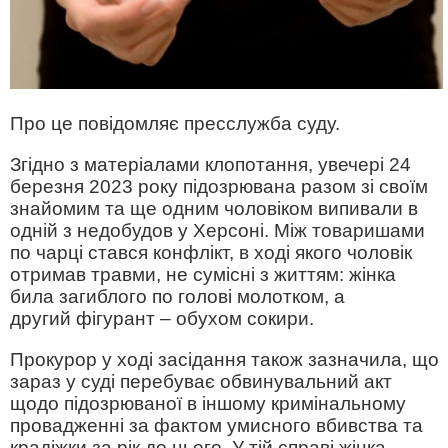
Про це повідомляє пресслужба суду.
Згідно з матеріалами клопотання, увечері 24
березня 2023 року підозрювана разом зі своїм
знайомим та ще одним чоловіком випивали в
одній з недобудов у Херсоні. Між товаришами
по чарці стався конфлікт, в ході якого чоловік
отримав травми, не сумісні з життям: жінка
била загиблого по голові молотком, а
другий фігурант – обухом сокири.
Прокурор у ході засідання також зазначила, що
зараз у суді перебуває обвинувальний акт
щодо підозрюваної в іншому кримінальному
провадженні за фактом умисного вбивства та
крадіжки за рік до цього. У тій справі жінка