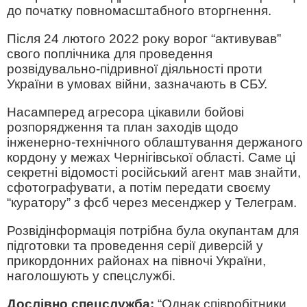
до початку повномасштабного вторгнення.
Після 24 лютого 2022 року ворог “активував”
свого поплічника для проведення
розвідувально-підривної діяльності проти
України в умовах війни, зазначають в СБУ.
Насамперед агресора цікавили бойові
розпорядження та план заходів щодо
інженерно-технічного облаштування держаного
кордону у межах Чернігівської області. Саме ці
секретні відомості російський агент мав знайти,
сфотографувати, а потім передати своєму
“куратору” з фсб через месенджер у Телеграм.
Розвідінформація потрібна була окупантам для
підготовки та проведення серії диверсій у
прикордонних районах на півночі України,
наголошують у спецслужбі.
Дослівно спецслужба:
“Однак співробітники