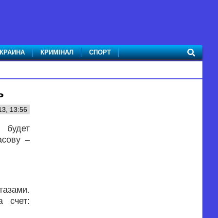
КРАИНА
КРИМІНАЛ
СПОРТ
ь
3, 13:56
 будет
асову –
тазами.
 счет: