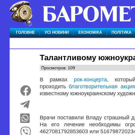
ГОЛОВНЕ
УСІ НОВИНИ
ЕКОНОМІКА
ПОЛІТИКА
Талантливому южноукр
Просмотров: 109
В рамках
рок-концерта
, которы
проходить
благотворительная акция
известному южноукраинскому художни
Врачи поставили Владу страшный ди
На его лечение необходимы огро
4627081792853603 или 51679872023