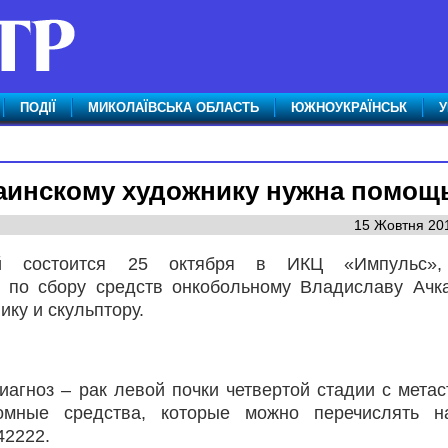
ПОДІЇ
МИКОЛАЇВСЬКА ОБЛАСТЬ
ЮЖНОУКРАЇНСЬК
У
аинскому художнику нужна помощ
15 Жовтня 201
й состоится 25 октября в ИКЦ «Импульс»,
по сбору средств онкобольному Владиславу Ачк
ку и скульптору.
агноз – рак левой почки четвертой стадии с метас
мные средства, которые можно перечислять на
42222.