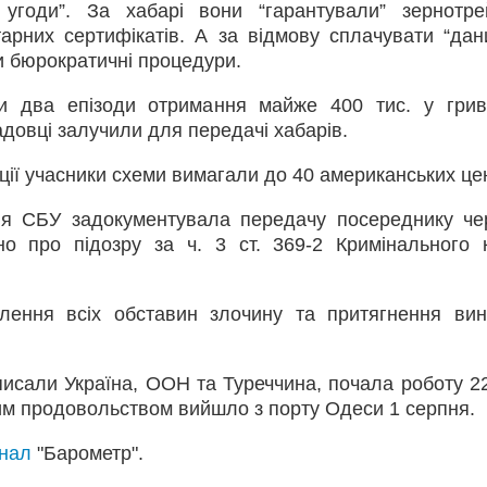
 угоди”. За хабарі вони “гарантували” зернотр
арних сертифікатів. А за відмову сплачувати “дан
 бюрократичні процедури.
ли два епізоди отримання майже 400 тис. у гри
адовці залучили для передачі хабарів.
ції учасники схеми вимагали до 40 американських цен
я СБУ задокументувала передачу посереднику че
но про підозру за ч. 3 ст. 369-2 Кримінального 
лення всіх обставин злочину та притягнення ви
дписали Україна, ООН та Туреччина, почала роботу 2
ким продовольством вийшло з порту Одеси 1 серпня.
анал
"Барометр".