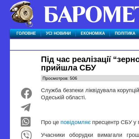
ГОЛОВНЕ
УСІ НОВИНИ
ЕКОНОМІКА
ПОЛІТИКА
Під час реалізації “зерн
прийшла СБУ
Просмотров: 506
Служба безпеки ліквідувала корупці
Одеській області.
Про це
повідомляє
пресцентр СБУ у 
Учасники оборудки вимагали гроші