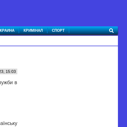
КРАИНА
КРИМІНАЛ
СПОРТ
3, 15:03
лужби в
аїнську