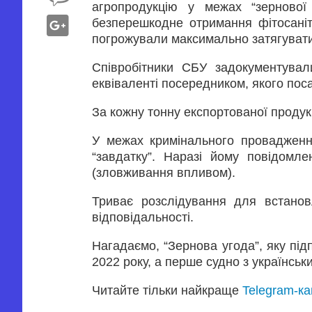
агропродукцію у межах “зернової
безперешкодне отримання фітосаніт
погрожували максимально затягувати
Співробітники СБУ задокументува
еквіваленті посередником, якого пос
За кожну тонну експортованої продук
У межах кримінального провадженн
“завдатку”. Наразі йому повідомле
(зловживання впливом).
Триває розслідування для встанов
відповідальності.
Нагадаємо, “Зернова угода”, яку пі
2022 року, а перше судно з українсь
Читайте тільки найкраще
Telegram-к