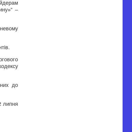
ейдерам
ину»” –
вневому
тів.
ргового
кодексу
нних до
2 липня