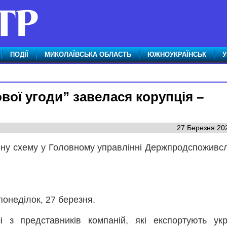
ПОДІЇ
МИКОЛАЇВСЬКА ОБЛАСТЬ
ЮЖНОУКРАЇНСЬК
У
ової угоди” завелася корупція –
27 Березня 202
йну схему у Головному управлінні Держпродспоживс
понеділок, 27 березня.
 з представників компаній, які експортують укр