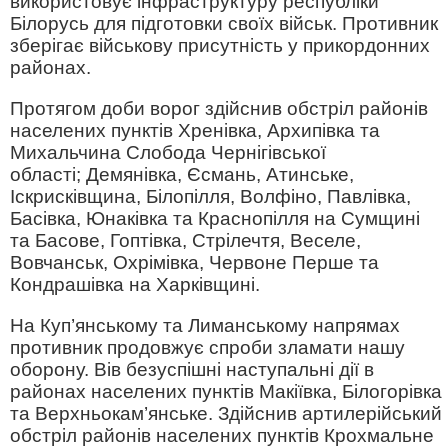
використовує інфраструктуру республіки
Білорусь для підготовки своїх військ. Противник
зберігає військову присутність у прикордонних
районах.
Протягом доби ворог здійснив обстріл районів
населених пунктів Хренівка, Архипівка та
Михальчина Слобода Чернігівської
області; Демянівка, Єсмань, Атинське,
Іскрисківщина, Білопілля, Волфіно, Павлівка,
Басівка, Юнаківка та Краснопілля на Сумщині
та Басове, Гоптівка, Стрілечтя, Веселе,
Вовчанськ, Охрімівка, Червоне Перше та
Кондрашівка на Харківщині.
На Куп’янському та Лиманському напрямах
противник продовжує спроби зламати нашу
оборону. Вів безуспішні наступальні дії в
районах населених пунктів Макіївка, Білогорівка
та Верхньокам’янське. Здійснив артилерійський
обстріл районів населених пунктів Крохмальне