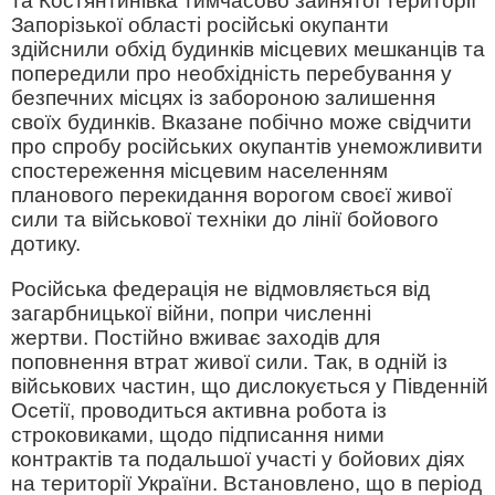
та Костянтинівка тимчасово зайнятої території
Запорізької області російські окупанти
здійснили обхід будинків місцевих мешканців та
попередили про необхідність перебування у
безпечних місцях із забороною залишення
своїх будинків. Вказане побічно може свідчити
про спробу російських окупантів унеможливити
спостереження місцевим населенням
планового перекидання ворогом своєї живої
сили та військової техніки до лінії бойового
дотику.
Російська федерація не відмовляється від
загарбницької війни, попри численні
жертви. Постійно вживає заходів для
поповнення втрат живої сили. Так, в одній із
військових частин, що дислокується у Південній
Осетії, проводиться активна робота із
строковиками, щодо підписання ними
контрактів та подальшої участі у бойових діях
на території України. Встановлено, що в період