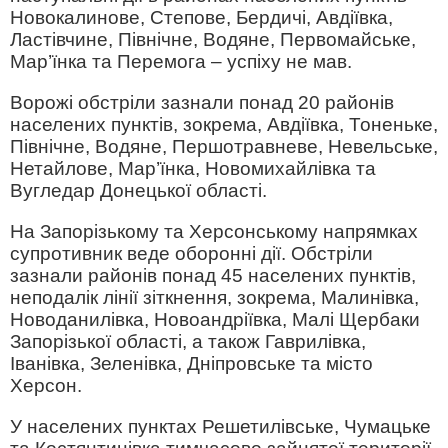
Новокалинове, Степове, Бердичі, Авдіївка,
Ластівчине, Північне, Водяне, Первомайське,
Мар’їнка та Перемога – успіху не мав.
Ворожі обстріли зазнали понад 20 районів
населених пунктів, зокрема, Авдіївка, Тоненьке,
Північне, Водяне, Першотравневе, Невельське,
Нетайлове, Мар’їнка, Новомихайлівка та
Вугледар Донецької області.
На Запорізькому та Херсонському напрямках
супротивник веде оборонні дії. Обстріли
зазнали районів понад 45 населених пунктів,
неподалік лінії зіткнення, зокрема, Малинівка,
Новоданилівка, Новоандріївка, Малі Щербаки
Запорізької області, а також Гаврилівка,
Іванівка, Зеленівка, Дніпровське та місто
Херсон.
У населених пунктах Решетилівське, Чумацьке