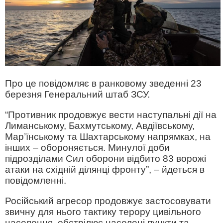
Про це повідомляє в ранковому зведенні 23
березня Генеральний штаб ЗСУ.
“Противник продовжує вести наступальні дії на
Лиманському, Бахмутському, Авдіївському,
Мар’їнському та Шахтарському напрямках, на
інших – обороняється. Минулої доби
підрозділами Сил оборони відбито 83 ворожі
атаки на східній ділянці фронту”, – йдеться в
повідомленні.
Російський агресор продовжує застосовувати
звичну для нього тактику терору цивільного
населення, обстрілює населені пункти та