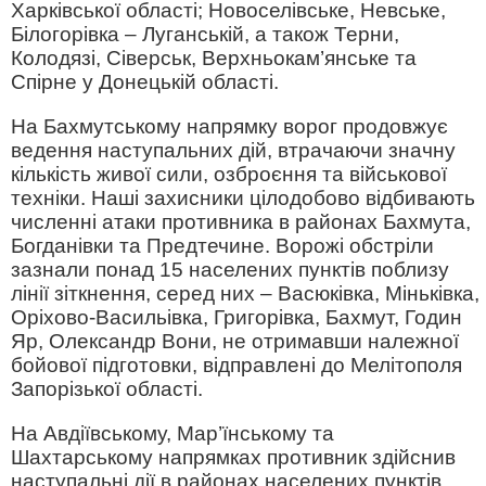
Харківської області; Новоселівське, Невське,
Білогорівка – Луганській, а також Терни,
Колодязі, Сіверськ, Верхньокам’янське та
Спірне у Донецькій області.
На Бахмутському напрямку ворог продовжує
ведення наступальних дій, втрачаючи значну
кількість живої сили, озброєння та військової
техніки. Наші захисники цілодобово відбивають
численні атаки противника в районах Бахмута,
Богданівки та Предтечине. Ворожі обстріли
зазнали понад 15 населених пунктів поблизу
лінії зіткнення, серед них – Васюківка, Міньківка,
Оріхово-Васильівка, Григорівка, Бахмут, Годин
Яр, Олександр Вони, не отримавши належної
бойової підготовки, відправлені до Мелітополя
Запорізької області.
На Авдіївському, Мар’їнському та
Шахтарському напрямках противник здійснив
наступальні дії в районах населених пунктів