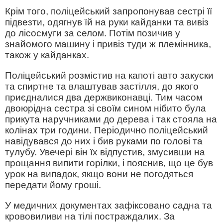
Крім того, поліцейський запропонував сестрі її
підвезти, одягнув їй на руки кайданки та вивіз
до лісосмуги за селом. Потім позичив у
знайомого машину і привіз туди ж племінника,
також у кайданках.
Поліцейський розмістив на капоті авто закуски
та спиртне та влаштував застілля, до якого
приєдналися два держвиконавці. Тим часом
двоюрідна сестра зі своїм сином нібито була
прикута наручниками до дерева і так стояла на
колінах три години. Періодично поліцейський
навідувався до них і бив руками по голові та
тулубу. Увечері він їх відпустив, змусивши на
прощання випити горілки, і пояснив, що це був
урок на випадок, якщо вони не погодяться
передати йому гроші.
У медичних документах зафіксовано садна та
крововиливи на тілі постраждалих. За