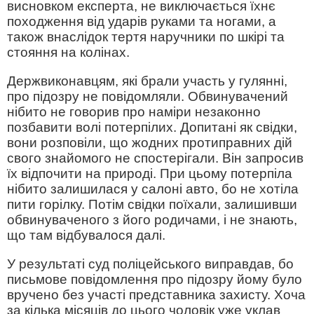
висновком експерта, не виключається їхнє
походження від ударів руками та ногами, а
також внаслідок тертя наручники по шкірі та
стояння на колінах.
Держвиконавцям, які брали участь у гулянні,
про підозру не повідомляли. Обвинувачений
нібито не говорив про наміри незаконно
позбавити волі потерпілих. Допитані як свідки,
вони розповіли, що жодних протиправних дій
свого знайомого не спостерігали. Він запросив
їх відпочити на природі. При цьому потерпіла
нібито залишилася у салоні авто, бо не хотіла
пити горілку. Потім свідки поїхали, залишивши
обвинуваченого з його родичами, і не знають,
що там відбувалося далі.
У результаті суд поліцейського виправдав, бо
письмове повідомлення про підозру йому було
вручено без участі представника захисту. Хоча
за кілька місяців до цього чоловік уже уклав