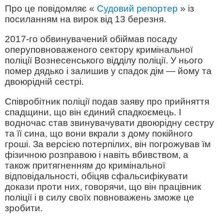
Про це повідомляє «
Судовий репортер
» із
посиланням на вирок від 13 березня.
2017-го обвинувачений обіймав посаду
оперуповноваженого сектору кримінальної
поліції Вознесенського відділу поліції. У нього
помер дядько і залишив у спадок дім — йому та
двоюрідній сестрі.
Співробітник поліції подав заяву про прийняття
спадщини, що він єдиний спадкоємець. І
водночас став звинувачувати двоюрідну сестру
та її сина, що вони вкрали з дому покійного
гроші. За версією потерпілих, він погрожував їм
фізичною розправою і навіть вбивством, а
також притягненням до кримінальної
відповідальності, обіцяв сфальсифікувати
докази проти них, говорячи, що він працівник
поліції і в силу своїх повноважень зможе це
зробити.