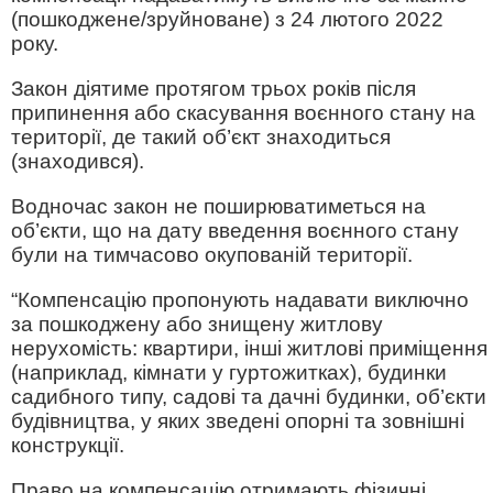
(пошкоджене/зруйноване) з 24 лютого 2022
року.
Закон діятиме протягом трьох років після
припинення або скасування воєнного стану на
території, де такий об’єкт знаходиться
(знаходився).
Водночас закон не поширюватиметься на
об’єкти, що на дату введення воєнного стану
були на тимчасово окупованій території.
“Компенсацію пропонують надавати виключно
за пошкоджену або знищену житлову
нерухомість: квартири, інші житлові приміщення
(наприклад, кімнати у гуртожитках), будинки
садибного типу, садові та дачні будинки, об’єкти
будівництва, у яких зведені опорні та зовнішні
конструкції.
Право на компенсацію отримають фізичні