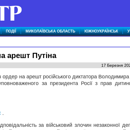
ПОДІЇ
МИКОЛАЇВСЬКА ОБЛАСТЬ
ЮЖНОУКРАЇНСЬК
У
на арешт Путіна
17 Березня 202
 ордер на арешт російського диктатора Володимира 
уповноваженого за президента Росії з прав дитин
С
.
дповідальність за військовий злочин незаконної деп