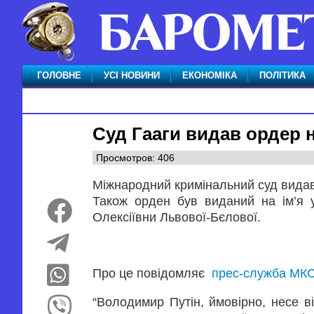
ГОЛОВНЕ
УСІ НОВИНИ
ЕКОНОМІКА
ПОЛІТИКА
Суд Гааги видав ордер 
Просмотров: 406
Міжнародний кримінальний суд видав
Також орден був виданий на ім’я 
Олексіївни Львової-Бєлової.
Про це повідомляє
прес-служба МК
“Володимир Путін, ймовірно, несе ві