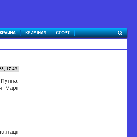
КРАИНА
КРИМІНАЛ
СПОРТ
3, 17:43
Путіна.
и Марії
ортації