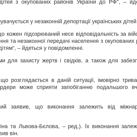
дітей з окупованих районів України до РФ”, – йд
вачується у незаконній депортації українських дітей
що кожен підозрюваний несе відповідальність за вій
ння та незаконної передачі населення з окупованих 
ітям”, – йдеться у повідомленні.
и для захисту жертв і свідків, а також для забез
що розглядається в даній ситуації, імовірно трива
ордери може сприяти запобіганню подальшого в
ий заявив, що виконання залежить від міжнар
на та Львова-Бєлова, – ред.). Їх виконання залеж
вив він.