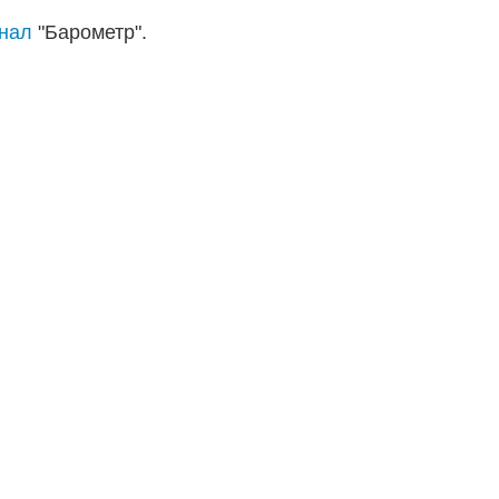
анал
"Барометр".