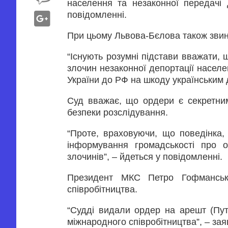
населення та незаконної передачі 
повідомленні.
При цьому Львова-Бєлова також звину
“Існують розумні підстави вважати, 
злочин незаконної депортації населе
України до РФ на шкоду українським д
Суд вважає, що ордери є секретним
безпеки розслідування.
“Проте, враховуючи, що поведінка, 
інформування громадськості про 
злочинів”, – йдеться у повідомленні.
Президент МКС Петро Гофманськ
співробітництва.
“Судді видали ордер на арешт (Путі
міжнародного співробітництва”, – зая