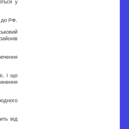
еться у
 до РФ.
ськовий
районів
печення
є, і що
чинення
одного
ить від