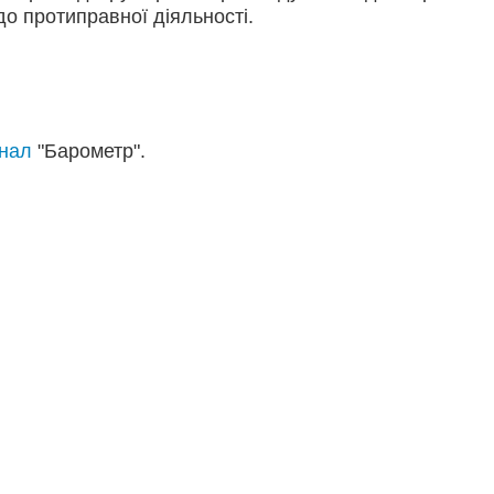
до протиправної діяльності.
анал
"Барометр".