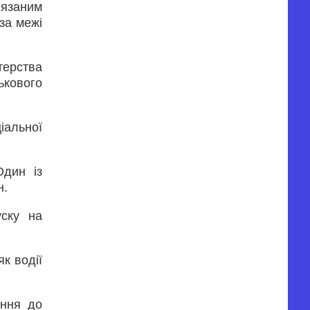
’язаним
за межі
терства
ькового
іальної
Один із
н.
уску на
к водії
ення до