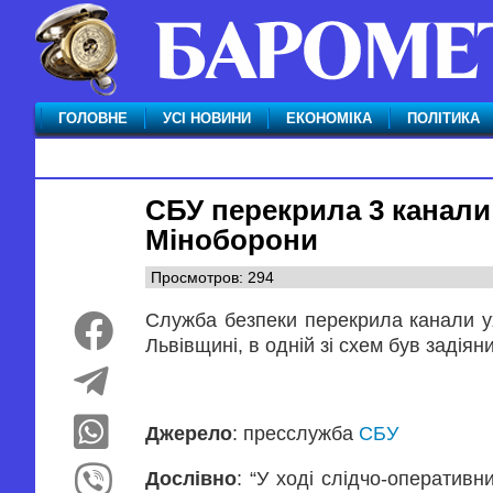
ГОЛОВНЕ
УСІ НОВИНИ
ЕКОНОМІКА
ПОЛІТИКА
СБУ перекрила 3 канали
Міноборони
Просмотров: 294
Служба безпеки перекрила канали ухи
Львівщині, в одній зі схем був задія
Джерело
: пресслужба
СБУ
Дослівно
: “У ході слідчо-оперативн