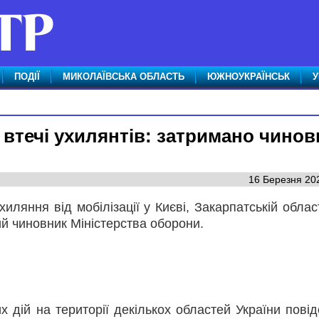
ПОДІЇ
МИКОЛАЇВСЬКА ОБЛАСТЬ
ЮЖНОУКРАЇНСЬК
У
 втечі ухилянтів: затримано чинов
16 Березня 202
ляння від мобілізації у Києві, Закарпатській област
ний чиновник Міністерства оборони.
их дій на території декількох областей України пові