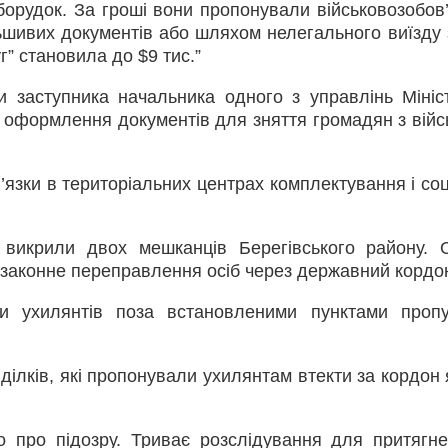
оборудок. За гроші вони пропонували військовозобов
льшивих документів або шляхом нелегального виїзду 
г” становила до $9 тис.”
ли заступника начальника одного з управлінь Мініс
е оформлення документів для зняття громадян з війс
’язки в територіальних центрах комплектування і соц
і викрили двох мешканців Берегівського району. 
езаконне переправлення осіб через державний кордо
и ухилянтів поза встановленими пунктами проп
ілків, які пропонували ухилянтам втекти за кордон я
о про підозру. Триває розслідування для притягн