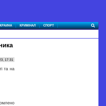
КРАИНА
КРИМІНАЛ
СПОРТ
ника
3, 17:31
і та на
домлено