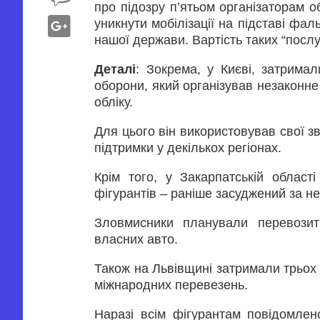
про підозру п’ятьом організаторам 
уникнути мобілізації на підставі фа
нашої держави. Вартість таких “послу
Деталі
: Зокрема, у Києві, затрима
оборони, який організував незаконн
обліку.
Для цього він використовував свої зв
підтримки у декількох регіонах.
Крім того, у Закарпатській област
фігурантів – раніше засуджений за н
Зловмисники планували перевозит
власних авто.
Також на Львівщині затримали трьох д
міжнародних перевезень.
Наразі всім фігурантам повідомлен