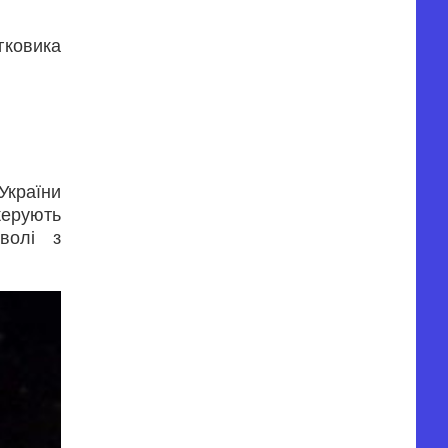
гковика
України
керують
волі з