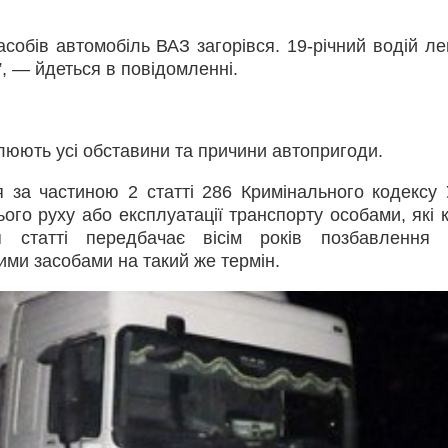
асобів автомобіль ВАЗ загорівся. 19-річний водій ле
”, — йдеться в повідомленні.
люють усі обставини та причини автопригоди.
 за частиною 2 статті 286 Кримінального кодексу 
го руху або експлуатації транспорту особами, які 
я статті передбачає вісім років позбавлення 
ми засобами на такий же термін.