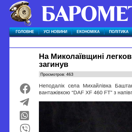
ГОЛОВНЕ
УСІ НОВИНИ
ЕКОНОМІКА
ПОЛІТИКА
На Миколаївщині легкови
загинув
Просмотров: 463
Неподалік села Михайлівка Баштан
вантажівкою “DAF XF 460 FT” з напівп