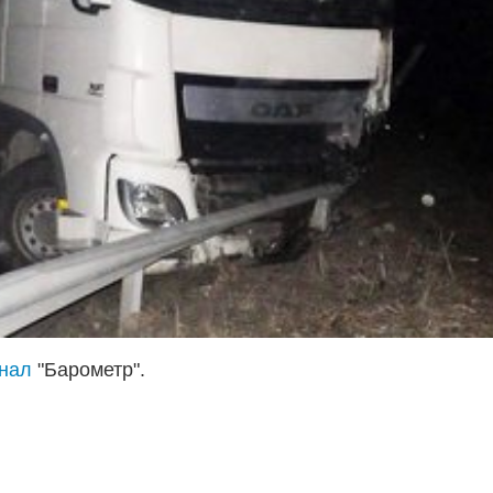
анал
"Барометр".