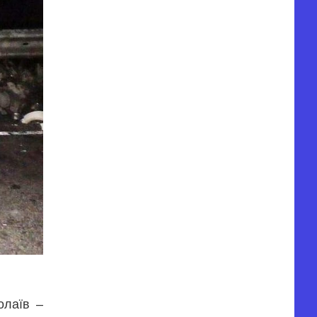
олаїв –