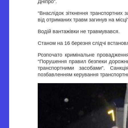
Дніпро”.
“Внаслідок зіткнення транспортних з
від отриманих травм загинув на місці
Водій вантажівки не травмувався.
Станом на 16 березня слідчі встанов
Розпочато кримінальне провадження
“Порушення правил безпеки дорожньо
транспортними засобами”. Санкці
позбавленням керування транспортни