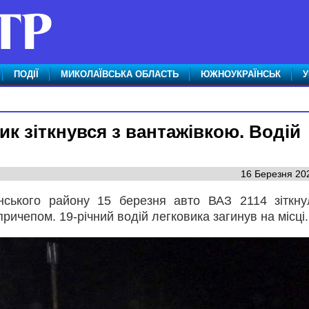
ПОДІЇ
МИКОЛАЇВСЬКА ОБЛАСТЬ
ЮЖНОУКРАЇНСЬК
У
к зіткнувся з вантажівкою. Водій
16 Березня 202
ського району 15 березня авто ВАЗ 2114 зіткну
ричепом. 19-річний водій легковика загинув на місці.