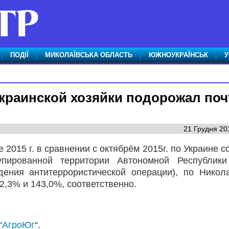
ПОДІЇ
МИКОЛАЇВСЬКА ОБЛАСТЬ
ЮЖНОУКРАЇНСЬК
У
раинской хозяйки подорожал поч
21 Грудня 20
 2015 г. в сравнении с октябрём 2015г. по Украине с
упированной территории Автономной Республики
дения антитеррористической операции), по Никол
42,3% и 143,0%, соответственно.
“
АгроЮг
“.