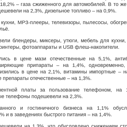
 18,2% – газа сжиженного для автомобилей. В то же
ешевели на 2,3%, дизельное топливо – на 0,9%.
кухни, МРЗ-плееры, телевизоры, пылесосы, обогре
льё.
вели блендеры, миксеры, утюги, мебель для кухни,
ринтеры, фотоаппараты и USB флеш-накопители.
ись в цене мази отечественные на 5,1%, антиб
ширяющие припараты – на 1,4%, одновременно, 
низились в цене на 2,1%, витамины импортные – н
препараты отечественные – на 1,3%.
нентной платы за пользование телефоном, на 
ные телефоны подешевели на 2,3%.
нного и гостиничного бизнеса на 1,1% обусл
% и в заведениях быстрого питания – на 1,4%.
дешевели на 1,3%, что обусловлено снижением ст