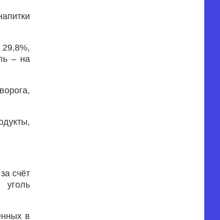
напитки
 29,8%,
ль – на
ворога,
одукты,
за счёт
 уголь
енных в