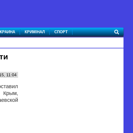
КРАИНА
КРИМІНАЛ
СПОРТ
ти
15, 11:04
оставил
 Крым,
аевской