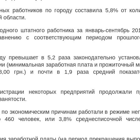
ных работников по городу составила 5,8% от кол
 области.
одного штатного работника за январь-сентябрь 20
равнению с соответствующим периодом прошлог
ду превышает в 5,2 раза законодательно устано
ии (минимальная заработная плата и прожиточный 
,00 грн.) и почти в 1,9 раза средний показат
истрации некоторых предприятий продолжали пр
анятости.
е по экономическим причинам работали в режиме не
о 460 человек, или 3,8% среднесписочной числ
ения заработной платы (на период прекращения вып