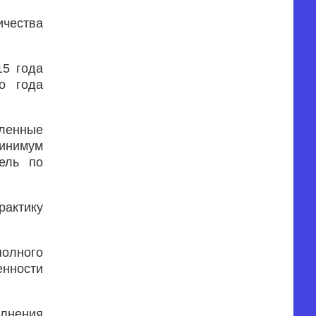
ичества
15 года
о года
вленные
минимум
ель по
актику
полного
енности
олнения