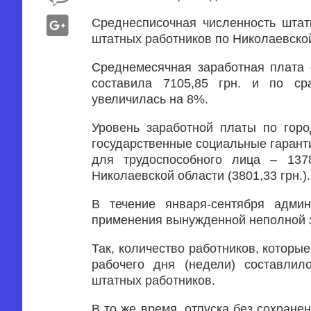
Среднесписочная численность штат
штатных работников по Николаевской
Cреднемесячная заработная плата 
составила 7105,85 грн. и по с
увеличилась на 8%.
Уровень заработной платы по горо
государственные социальные гарант
для трудоспособного лица – 1378
Николаевской области (3801,33 грн.).
В течение января-сентября админ
применения вынужденной неполной з
Так, количество работников, которы
рабочего дня (недели) составлил
штатных работников.
В то же время, отпуска без сохран