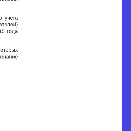
з учета
ателей)
15 года
которых
изнание