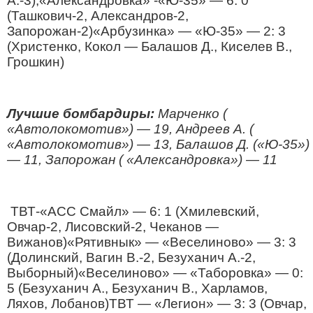
А.-3);«Александровка» -«Ю-35» — 6: 0
(Ташкович-2, Александров-2,
Запорожан-2)«Арбузинка» — «Ю-35» — 2: 3
(Христенко, Кокол — Балашов Д., Киселев В.,
Грошкин)
Лучшие бомбардиры:
Марченко (
«Автолокомотив») — 19, Андреев А. (
«Автолокомотив») — 13, Балашов Д. («Ю-35»)
— 11, Запорожан ( «Александровка») — 11
ТВТ-«АСС Смайл» — 6: 1 (Хмилевский,
Овчар-2, Лисовский-2, Чеканов —
Вижанов)«Рятивнык» — «Веселиново» — 3: 3
(Долинский, Вагин В.-2, Безуханич А.-2,
Выборный)«Веселиново» — «Таборовка» — 0:
5 (Безуханич А., Безуханич В., Харламов,
Ляхов, Лобанов)ТВТ — «Легион» — 3: 3 (Овчар,