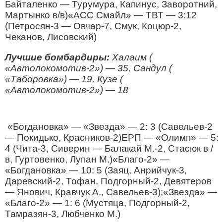
Байталенко — Турумура, Капинус, Заворотний,
Мартынко в/в)«АСС Смайл» — ТВТ — 3:12
(Петросян-3 — Овчар-7, Смук, Коцюр-2,
Чеканов, Лисовский)
Лучшие бомбардиры:
Халаим (
«Автолокомотив-2») — 35, Сандул (
«Таборовка») — 19, Кузе (
«Автолокомотив-2») — 18
«Богдановка» — «Звезда» — 2: 3 (Савельев-2
— Покидько, Красников-2)ЕРП — «Олимп» — 5:
4 (Чита-3, Сиверин — Балакай М.-2, Стасюк в /
в, Гуртовенко, Лупан М.)«Благо-2» —
«Богдановка» — 10: 5 (Заяц, Анрийчук-3,
Даревский-2, Тофан, Подгорный-2, Девятеров
— Янович, Кравчук А., Савельев-3);«Звезда» —
«Благо-2» — 1: 6 (Мустяца, Подгорный-2,
Тамразян-3, Любченко М.)