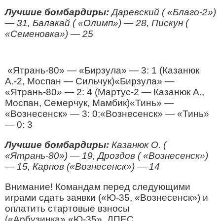
Лучшие бомбардиры:
Даревский ( «Благо-2»)
— 31, Балакай ( «Олимп») — 28, Пискун (
«Семеновка») — 25
«Ятрань-80» — «Бирзула» — 3: 1 (Казанюк
А.-2, Моспан — Сильчук)«Бирзула» —
«Ятрань-80» — 2: 4 (Мартус-2 — Казанюк А.,
Моспан, Семерчук, Мамбик)«Тинь» —
«Вознесенск» — 3: 0;«Вознесенск» — «Тинь»
— 0: 3
Лучшие бомбардиры:
Казанюк О. (
«Ятрань-80») — 19, Дроздов ( «Вознесенск»)
— 15, Карпов («Вознесенск») — 14
Внимание! Командам перед следующими
играми сдать заявки («Ю-35, «Вознесенск») и
оплатить стартовые взносы
(«Арбузинка»,«Ю-35», ДПЕС,