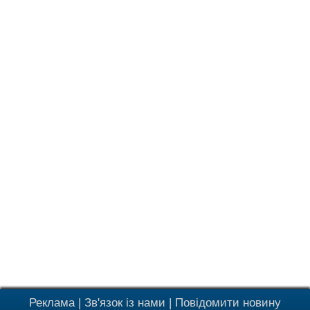
Реклама
|
Зв'язок із нами
|
Повідомити новину